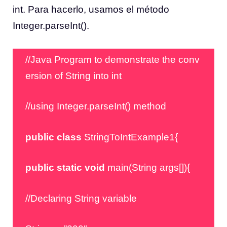
int. Para hacerlo, usamos el método
Integer.parseInt().
//Java Program to demonstrate the conv
ersion of String into int
//using Integer.parseInt() method
public
class
StringToIntExample1{
public
static
void
main(String args[]){
//Declaring String variable