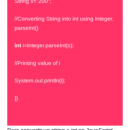
String s=”200″;
//Converting String into int using Integer.
parseInt()
int
i=Integer.parseInt(s);
//Printing value of i
System.out.println(i);
}}